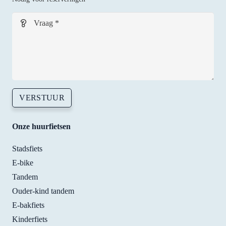
spot
—an
Vraag *
with
smil
I’ll 
defi
ely 
goin
VERSTUUR
back
whe
Onze huurfietsen
ever 
need
Stadsfiets
to. 
E-bike
Tha
s! 
Tandem
Ouder-kind tandem
E-bakfiets
Kinderfiets