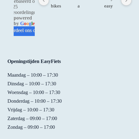
Gebaseerd op
bikes 
a 
easy 
re no
525
beoordelingen
were 
great 
to 
only
powered
in 
experi
make 
prof
by
G
o
o
g
l
e
good 
ence. 
a 
sion
beoordeel ons op
condit
I 
reserv
, but
ion 
loved 
ation. 
their
and 
the 
Good 
atti
easy 
bike. 
price/
e is 
Openingstijden EasyFiets
to 
It was 
qualit
fant
use. 
so 
y. For 
tic! I
Maandag – 10:00 – 17:30
We 
easy 
15 
rent
Dinsdag – 10:00 – 17:30
had 
to 
EUR 
bike
Woensdag – 10:00 – 17:30
not 
ride,  
you 
from
Donderdag – 10:00 – 17:30
reserv
fast, 
get a 
them
Vrijdag – 10:00 – 17:30
ed 
and 
bike 
whe
bikes 
they 
with 
my 
Zaterdag – 09:00 – 17:00
but 
found 
handb
fami
Zondag – 09:00 – 17:00
Shirle
the 
rakes, 
cam