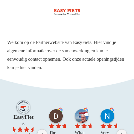
Welkom op de Partnerwebsite van EasyFiets. Hier vind je
algemene informatie over de samenwerking en kan je
eenvoudig contact opnemen. Ook onze actuele openingstijden
kan je hier vinden.
Dawn W
Henk Van der V.
Niels R.
EasyFiet
2 maanden geleden
4 maanden geleden
4 maanden 
s
4.8
The 
What 
Very 
The