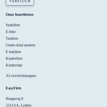
VERSTUUR
back
whe
Onze huurfietsen
ever 
need
Stadsfiets
to. 
E-bike
Tha
s! 
Tandem
Ouder-kind tandem
E-bakfiets
Kinderfiets
Kinderzitje
AI overzichtspagina
EasyFiets
Haagweg 8
2311AA, Leiden