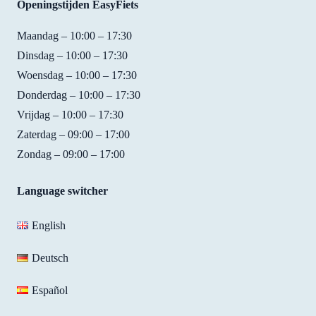
Openingstijden EasyFiets
to 
It was 
qualit
fant
use. 
so 
y. For 
tic! I
Maandag – 10:00 – 17:30
We 
easy 
15 
rent
Dinsdag – 10:00 – 17:30
had 
to 
EUR 
bike
Woensdag – 10:00 – 17:30
not 
ride,  
you 
from
Donderdag – 10:00 – 17:30
reserv
fast, 
get a 
them
Vrijdag – 10:00 – 17:30
ed 
and 
bike 
whe
bikes 
they 
with 
my 
Zaterdag – 09:00 – 17:00
but 
found 
handb
fami
Zondag – 09:00 – 17:00
Shirle
the 
rakes, 
cam
y was 
perfec
7 
to 
Language switcher
really 
t size 
gears 
visit,
friend
of 
and a 
and 
English
ly and 
bike 
brack
also 
helpfu
for 
et to 
had 
Deutsch
l and 
me! 
hold 
my 
we 
Best 
your 
own
Español
were 
place 
mobil
bike