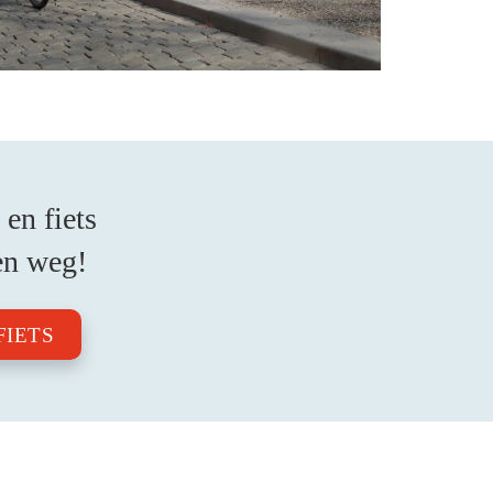
en fiets
en weg!
FIETS