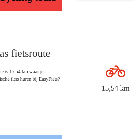
s fietsroute
ute
is
15.54
km waar je
ische fiets huren bij
EasyFiets
?
15,54 km