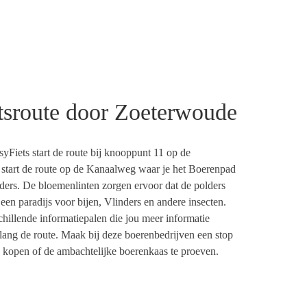
etsroute door Zoeterwoude
syFiets
start de route bij knooppunt
11 op de
start de route op de Kanaalweg waar je het
Boerenpad
ders
.
De bloemenlinten zorgen ervoor dat de polders
s een paradijs voor bijen,
Vlinders
en andere insecten.
chillende informatiepalen die jou meer informatie
lang de route.
Maak bij deze boerenbedrijven een stop
 ko
pen
o
f
de
ambachtelijke boerenkaas te proeven.