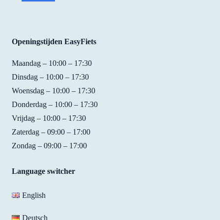
condit
I 
reserv
, but
ion 
loved 
ation. 
their
and 
the 
Good 
atti
easy 
bike. 
price/
e is 
Openingstijden EasyFiets
to 
It was 
qualit
fant
use. 
so 
y. For 
tic! I
Maandag – 10:00 – 17:30
We 
easy 
15 
rent
Dinsdag – 10:00 – 17:30
had 
to 
EUR 
bike
Woensdag – 10:00 – 17:30
not 
ride,  
you 
from
Donderdag – 10:00 – 17:30
reserv
fast, 
get a 
them
Vrijdag – 10:00 – 17:30
ed 
and 
bike 
whe
bikes 
they 
with 
my 
Zaterdag – 09:00 – 17:00
but 
found 
handb
fami
Zondag – 09:00 – 17:00
Shirle
the 
rakes, 
cam
y was 
perfec
7 
to 
Language switcher
really 
t size 
gears 
visit,
friend
of 
and a 
and 
English
ly and 
bike 
brack
also 
helpfu
for 
et to 
had 
Deutsch