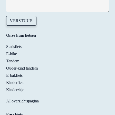
defi
ely 
goin
VERSTUUR
back
whe
Onze huurfietsen
ever 
need
Stadsfiets
to. 
E-bike
Tha
s! 
Tandem
Ouder-kind tandem
E-bakfiets
Kinderfiets
Kinderzitje
AI overzichtspagina
EasyFiets