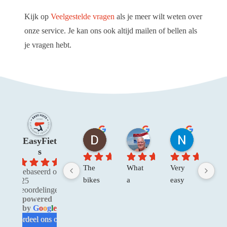
Kijk op
Veelgestelde vragen
als je meer wilt weten over
onze service. Je kan ons ook altijd mailen of bellen als
je vragen hebt.
Dawn W
Henk Van der V.
Niels R.
EasyFiet
2 maanden geleden
4 maanden geleden
4 maanden 
s
4.8
The 
What 
Very 
The
Gebaseerd op
bikes 
a 
easy 
re no
525
beoordelingen
were 
great 
to 
only
powered
in 
experi
make 
prof
by
G
o
o
g
l
e
good 
ence. 
a 
sion
beoordeel ons op