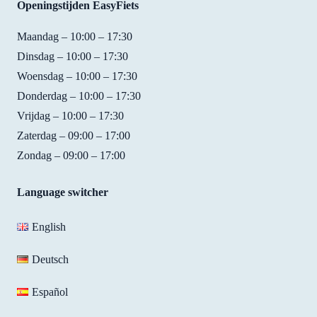
Openingstijden EasyFiets
to 
It was 
qualit
fant
use. 
so 
y. For 
tic! I
Maandag – 10:00 – 17:30
We 
easy 
15 
rent
Dinsdag – 10:00 – 17:30
had 
to 
EUR 
bike
Woensdag – 10:00 – 17:30
not 
ride,  
you 
from
Donderdag – 10:00 – 17:30
reserv
fast, 
get a 
them
Vrijdag – 10:00 – 17:30
ed 
and 
bike 
whe
bikes 
they 
with 
my 
Zaterdag – 09:00 – 17:00
but 
found 
handb
fami
Zondag – 09:00 – 17:00
Shirle
the 
rakes, 
cam
y was 
perfec
7 
to 
Language switcher
really 
t size 
gears 
visit,
friend
of 
and a 
and 
English
ly and 
bike 
brack
also 
helpfu
for 
et to 
had 
Deutsch
l and 
me! 
hold 
my 
we 
Best 
your 
own
Español
were 
place 
mobil
bike