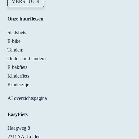
VERSTUUR
back
whe
Onze huurfietsen
ever 
need
Stadsfiets
to. 
E-bike
Tha
s! 
Tandem
Ouder-kind tandem
E-bakfiets
Kinderfiets
Kinderzitje
AI overzichtspagina
EasyFiets
Haagweg 8
2311AA, Leiden